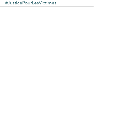
#JusticePourLesVictimes
Voir tout
Posts récents