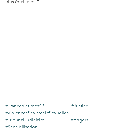
plus égalitaire. 💜
#FranceVictimes49
#Justice
#ViolencesSexistesEtSexuelles
#TribunalJudiciaire
#Angers
#Sensibilisation