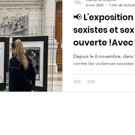
6 nov. 2024
1 min de lecture
📢 L'exposition
sexistes et sex
ouverte !Avec 
la ville d'Ange
Depuis le 6 novembre, dans 
contre les violences sexistes 
Judiciaire d'Angers...
© 2020 FRANCE VICTIMES 49 |
Mentions légales
|
C
onfidentialité