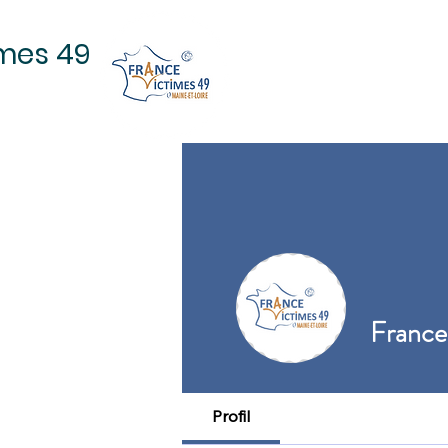
imes 49
ACCUEIL
MISSIONS
P
France
Profil