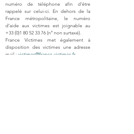
numéro de téléphone afin d'être 
rappelé sur celui-ci. En dehors de la 
France métropolitaine, le numéro 
d’aide aux victimes est joignable au 
+33 (0)1 80 52 33 76 (n° non surtaxé).
France Victimes met également à 
disposition des victimes une adresse 
mail : 
victimes@france-victimes.fr
.
Voir tout
Posts récents