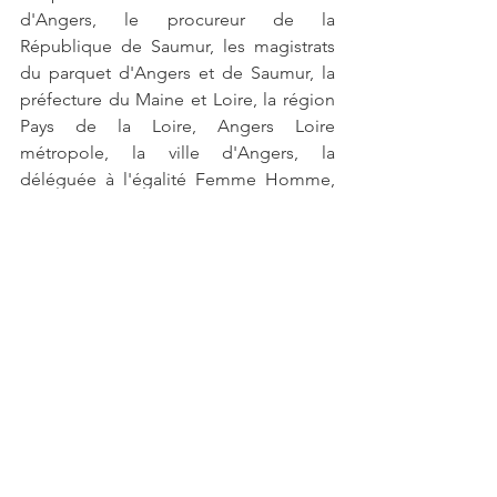
d'Angers, le procureur de la 
République de Saumur, les magistrats 
du parquet d'Angers et de Saumur, la 
préfecture du Maine et Loire, la région 
Pays de la Loire, Angers Loire 
métropole, la ville d'Angers, la 
déléguée à l'égalité Femme Homme, 
l’agglomération de Saumur, 
l’agglomération de Cholet, la cheffe de 
la sécurité départementale de la police 
du Maine et Loire, les avocats des 
barreaux d'Angers et de Saumur, les 
administrateurs de l'association, pour 
leur soutien et leur aide précieuse en 
faveur des victimes du Maine et Loire.
Lors de cette assemblée générale, le 